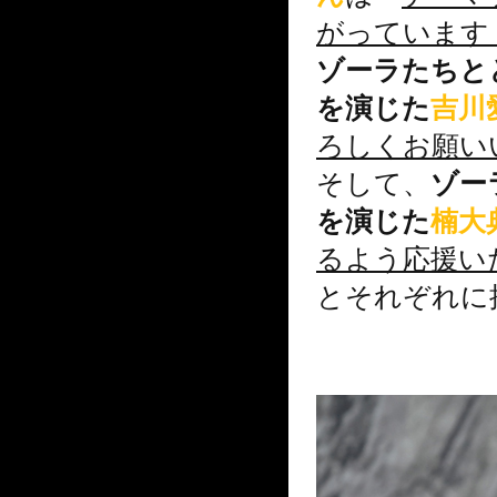
がっています
ゾーラたちと
を演じた
吉川
ろしくお願い
そして、
ゾー
を演じた
楠大
るよう応援い
とそれぞれに