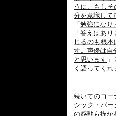
うに、もしそ
分を意識して
「
勉強になり
「
答えはあり
じるのも根本
す。声優は自
と思います
」
く語ってく
続いてのコー
シック・パー
の感動も描か