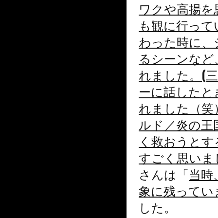
ワクや高揚を
も観に行って
わった時に、
るシーンなど
れました。(三代目 J
ーに話したと
れました（笑
ルド／炎の王
く救おうとす
すごく思いま
さんは「
当時
象に残ってい
した。