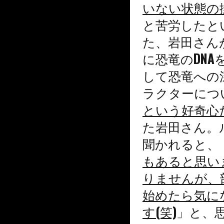
いない状態の
と苦労したと
た、岩田さん
に恐竜のDN
して恐竜への
ラクターにつ
という好奇心
た岩田さん。
聞かれると、
もあると思い
りませんが、
始めたら気に
す(笑)
」と、