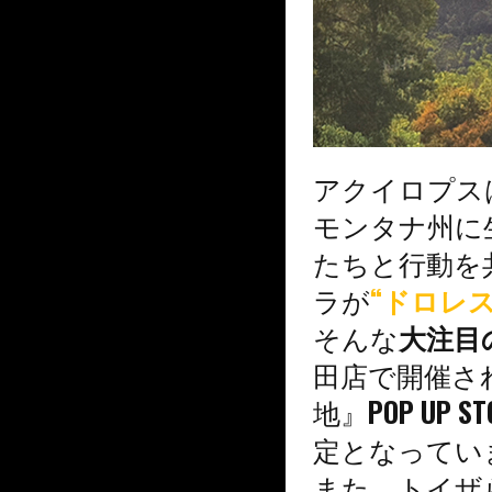
アクイロプス
モンタナ州に
たちと行動を
ラが
“ドロレス
そんな
大注目
田店で開催さ
地』POP U
定となってい
また、トイザら