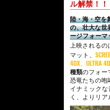
ル解禁！！
陸・海・空を
の、壮大な世
ージフォーマ
上映されるの
マット、
SCRE
4DX、ULTRA 4DX
種類
のフォー
恐竜たちの咆
イナミックな
く、よりリア