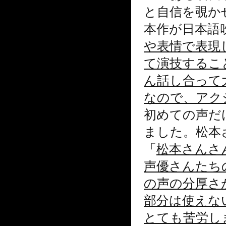
と自信を覗か
本作が日本語
や表情で表現
て演技するこ
ん話し合って
なので、アク
初めての声だ
ました。松本
「
松本さんさ
声優さんたち
の声の分厚さ
部分は使えな
とても苦労し