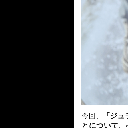
今回、
「ジュ
とについて
、