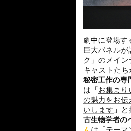
劇中に登場す
巨大パネルが
ク」のメイン
キャストたち
秘密工作の専
は「
お集まり
の魅力をお伝
いします
」と
古生物学者の
ん
は「
テーマ