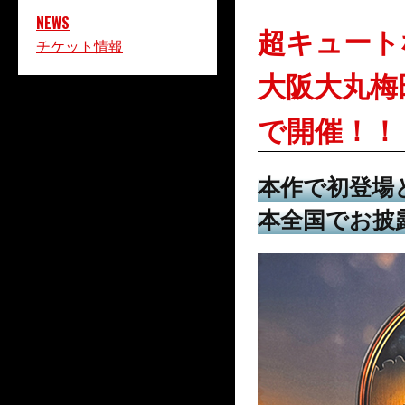
NEWS
超キュート
チケット情報
大阪大丸梅田
で開催！！
本作で初登場
本全国でお披