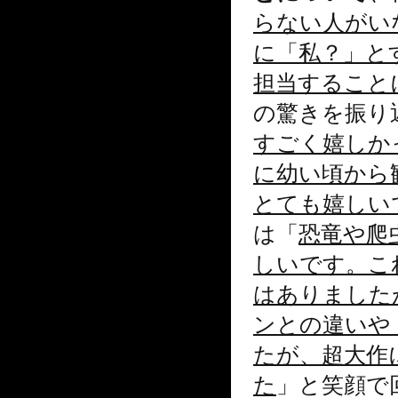
らない人がい
に「私？」と
担当すること
の驚きを振り
すごく嬉しか
に幼い頃から
とても嬉しい
は「
恐竜や爬
しいです。こ
はありました
ンとの違いや
たが、超大作
た
」と笑顔で