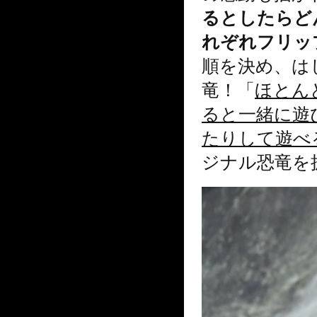
るとしたらど
れぞれフリッ
順を決め、は
竜！「
ほとん
ると一緒に遊
たりして遊べ
ジナル恐竜を