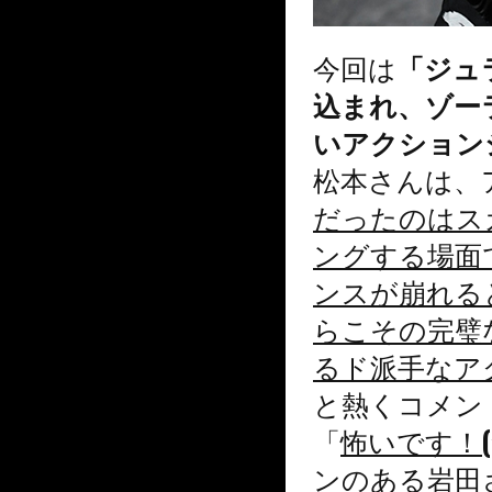
今回は
「ジュ
込まれ、ゾー
いアクション
松本さんは、
だったのはス
ングする場面
ンスが崩れる
らこその完璧
るド派手なア
と熱くコメン
「
怖いです！(
ンのある岩田