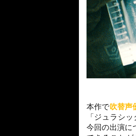
本作で
吹替声
「ジュラシッ
今回の出演に