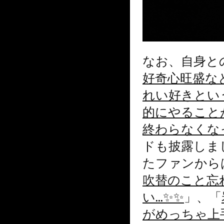
なお、自身と
好奇心旺盛な
れい好きとい
的にやること
終わらなくな
ドも披露しま
たファンから
吹替のこと忘
い…✨✨
」、「
がめっちゃ上