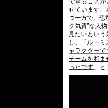
できることが
せています。
つ一方で、恐
ク気質”な人
見たいという
し、「
ルーミ
ャラクターで
チームを和ま
ったです
」と