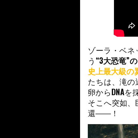
ゾーラ・ベネ
う
“3大恐竜
史上最大級の
たちは、滝の
卵からDNA
そこへ突如、
還――！