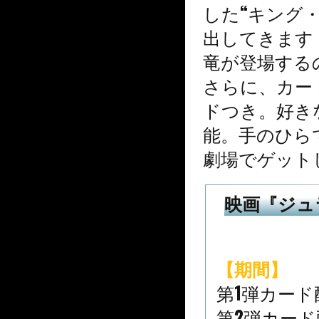
した“キング
出してきます
竜が登場する
さらに、カー
ドつき。好き
能。手のひら
劇場でゲット
映画『ジュ
【期間】
第1弾カード配
第2弾カード配