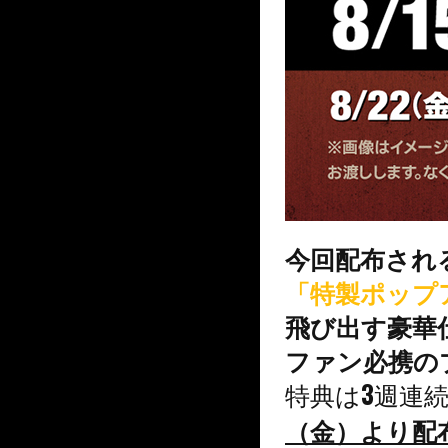
今回配布され
「特製ポップ
飛び出す豪華
ファン必携の
特典は3週連
（金）より配