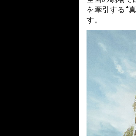
を牽引する“
す。