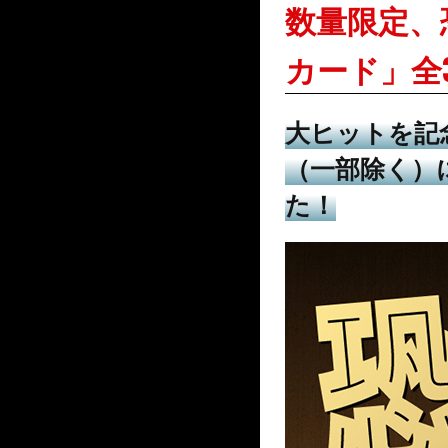
数量限定、
カード」全
大ヒットを記
（一部除く）
た！