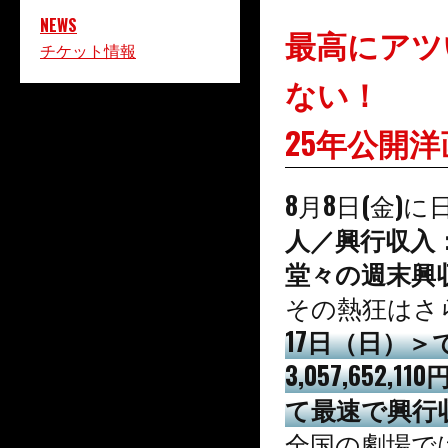
NEWS
最高にアツ
チケット情報
ない！
25年公開
8月8日(金)
人／興行収入：1
堂々の週末興収
その熱狂はさ
17日（日）＞で
3,057,65
て最速で興行
全国の劇場で