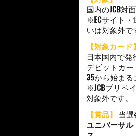
国内のJCB対
※ECサイト
いは対象外で
【対象カード
日本国内で発
デビットカー
35から始ま
※JCBプリ
対象外です。
【賞品】
当選数
ユニバーサル
ス