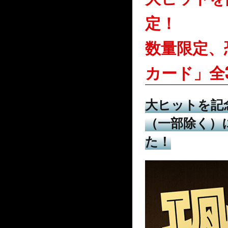
定！
数量限定、
カード」全
大ヒットを記
（一部除く）
た！