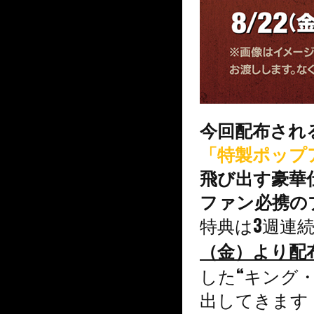
今回配布され
「特製ポップ
飛び出す豪華
ファン必携の
特典は3週連
（金）より配
した“キング
出してきます