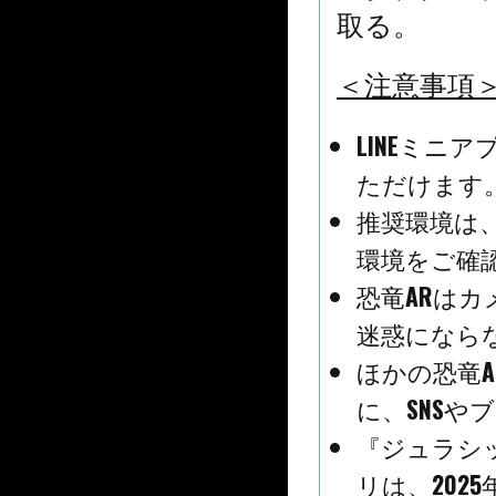
取る。
＜注意事項
LINEミニ
ただけます
推奨環境は、LI
環境をご確
恐竜ARは
迷惑になら
ほかの恐竜
に、SNSや
『ジュラシッ
リは、202