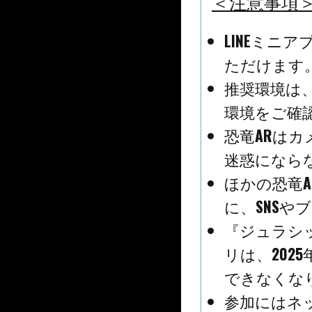
＜注意事項
LINEミニ
ただけます
推奨環境は、LI
環境をご確
恐竜ARは
迷惑になら
ほかの恐竜
に、SNSや
『ジュラシッ
リは、202
できなくな
参加にはネ