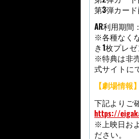
第3弾カード配
AR利用期間：
※各種なく
き1枚プレゼ
※特典は非
式サイトに
【劇場情報
下記よりご
https://eiga
※上映日お
ださい。