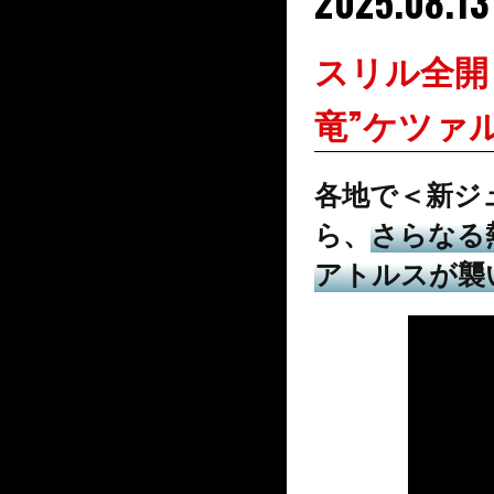
2025.08.13
スリル全開
竜”ケツァ
各地で＜新ジ
ら、
さらなる
アトルスが襲