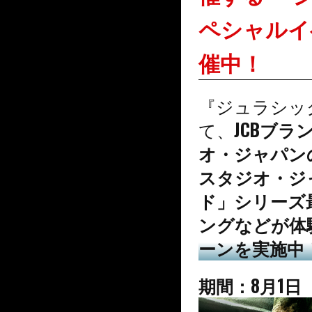
ペシャルイ
催中！
『ジュラシッ
て、
JCBブ
オ・ジャパン
スタジオ・ジ
ド」シリーズ
ングなどが体
ーンを実施中
期間：8月1日