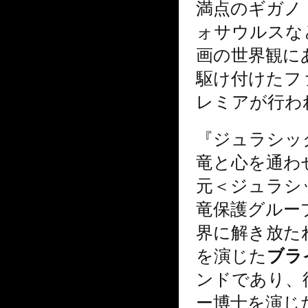
満点のギガノ
ォサウルスな
画の世界観に
駆け付けたフ
レミアが行わ
『ジュラシッ
竜と心を通わ
元＜ジュラシ
竜保護グルー
界に解き放た
を演じた
ブラ
ンドであり、
ー博士を演じ