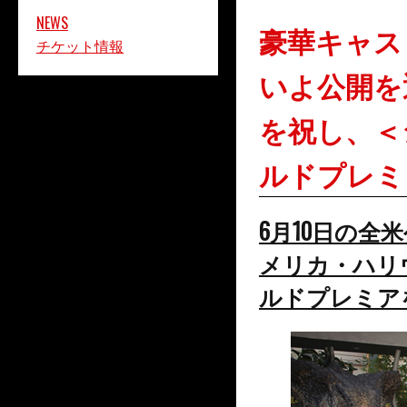
NEWS
豪華キャス
チケット情報
いよ公開を
を祝し、＜
ルドプレミ
6月10日の全
メリカ・ハリ
ルドプレミア