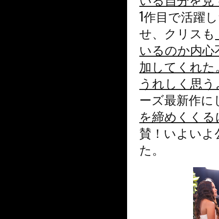
1作目で活躍
せ、クリスも
いるのか内心
加してくれた
うれしく思う
ーズ最新作に
を締めくくる
賛！いよいよ
た。